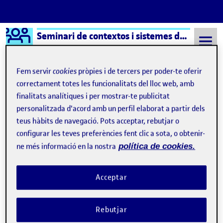
Logo Ágora
Seminari de contextos i sistemes de l´art
Saltar al contingut
Fem servir
cookies
pròpies i de tercers per poder-te oferir
correctament totes les funcionalitats del lloc web, amb
finalitats analítiques i per mostrar-te publicitat
Semestre 20211 - Aula 1
Alexandra Granados Ferran
personalitzada d'acord amb un perfil elaborat a partir dels
Alexandra Granados
teus hàbits de navegació. Pots acceptar, rebutjar o
configurar les teves preferències fent clic a sota, o obtenir-
Ferran
ne més informació en la nostra
política de cookies.
El Guernica com a proces social
Publicat per
Acceptar
Publicat per
Alexandra Granados Ferran
Visibilitat:
Data de publicació
27 octubre, 2021 2:02 pm
el El Guernica com a proces social
Públic
-
25 Oct. 2021
-
comentari
Rebutjar
2. Analitzar una obra d'art des d'una perspectiva sociològica …